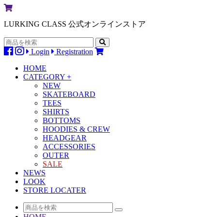
LURKING CLASS 公式オンラインストア
Login
Registration
HOME
CATEGORY +
NEW
SKATEBOARD
TEES
SHIRTS
BOTTOMS
HOODIES & CREW
HEADGEAR
ACCESSORIES
OUTER
SALE
NEWS
LOOK
STORE LOCATER
HOME